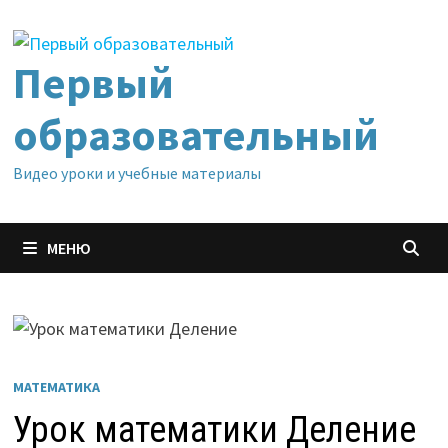
Перейти
к
содержимому
Первый
образовательный
Видео уроки и учебные материалы
МЕНЮ
МАТЕМАТИКА
Урок математики Деление