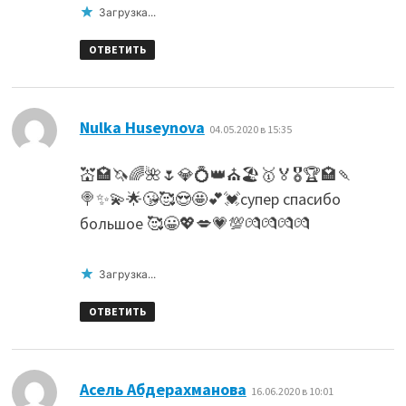
Загрузка...
ОТВЕТИТЬ
:
Nulka Huseynova
04.05.2020 в 15:35
💒🏩🦄🌈🌺🌷💎💍👑⛪🏖️🥇🏅🎖️🏆🏩🍡
🍭✨💫🌟😘🥰😍🤩💕💓супер спасибо
большое 🥰😀💖💋💗💯💏💏💏💏
Загрузка...
ОТВЕТИТЬ
:
Асель Абдерахманова
16.06.2020 в 10:01