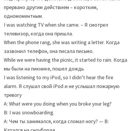
прервано другим действием – коротким,
одномоментным.
I was watching TV when she came. – Я смотрел
телевизор, когда она пришла.
When the phone rang, she was writing a letter. Когда
зазвонил телефон, она писала письмо.
While we were having the picnic, it started to rain. Когда
мы были на пикнике, пошел дождь.
I was listening to my iPod, so I didn’t hear the fire
alarm. Я слушал свой iPod и не услышал пожарную
тревогу
A: What were you doing when you broke your leg?
B: I was snowboarding.
A: Чем ты занимался, когда сломал ногу? — B:
Катался на сноуборде.