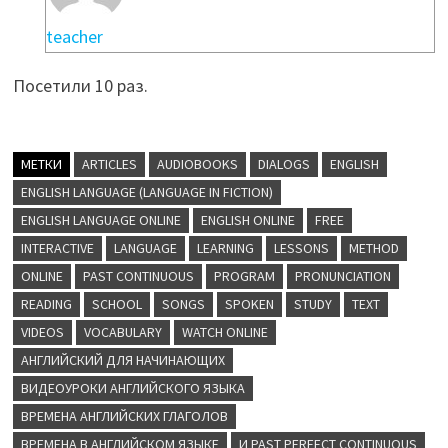
teacher
Посетили 10 раз.
МЕТКИ
ARTICLES
AUDIOBOOKS
DIALOGS
ENGLISH
ENGLISH LANGUAGE (LANGUAGE IN FICTION)
ENGLISH LANGUAGE ONLINE
ENGLISH ONLINE
FREE
INTERACTIVE
LANGUAGE
LEARNING
LESSONS
METHOD
ONLINE
PAST CONTINUOUS
PROGRAM
PRONUNCIATION
READING
SCHOOL
SONGS
SPOKEN
STUDY
TEXT
VIDEOS
VOCABULARY
WATCH ONLINE
АНГЛИЙСКИЙ ДЛЯ НАЧИНАЮЩИХ
ВИДЕОУРОКИ АНГЛИЙСКОГО ЯЗЫКА
ВРЕМЕНА АНГЛИЙСКИХ ГЛАГОЛОВ
ВРЕМЕНА В АНГЛИЙСКОМ ЯЗЫКЕ
И PAST PERFECT CONTINUOUS