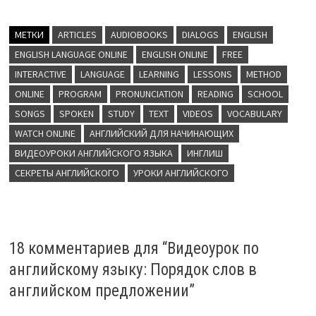
МЕТКИ
ARTICLES
AUDIOBOOKS
DIALOGS
ENGLISH
ENGLISH LANGUAGE ONLINE
ENGLISH ONLINE
FREE
INTERACTIVE
LANGUAGE
LEARNING
LESSONS
METHOD
ONLINE
PROGRAM
PRONUNCIATION
READING
SCHOOL
SONGS
SPOKEN
STUDY
TEXT
VIDEOS
VOCABULARY
WATCH ONLINE
АНГЛИЙСКИЙ ДЛЯ НАЧИНАЮЩИХ
ВИДЕОУРОКИ АНГЛИЙСКОГО ЯЗЫКА
ИНГЛИШ
СЕКРЕТЫ АНГЛИЙСКОГО
УРОКИ АНГЛИЙСКОГО
18 комментариев для “
Видеоурок по
английскому языку: Порядок слов в
английском предложении
”