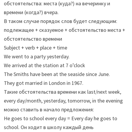
обстоятельства: места (куда?) на вечеринку и
времени (когда?) вчера.
В таком случае порядок слов будет следующим:
подлежащее + сказуемое + обстоятельство места +
обстоятельство времени
Subject + verb + place + time
We went to a party yesterday.
We arrived at the station at 7 o’clock
The Smiths have been at the seaside since June.
They got married in London in 1967.
Такие обстоятельства времени как last/next week,
every day/month, yesterday, tomorrow, in the evening
можно ставить в начало предложения:
He goes to school every day = Every day he goes to
school. Он ходит в школу каждый день