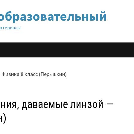
образовательный
материалы
ения, даваемые линзой —
н)