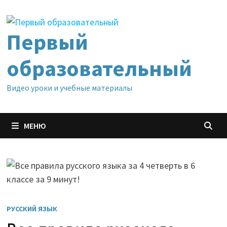
Перейти
к
содержимому
Первый
образовательный
Видео уроки и учебные материалы
МЕНЮ
РУССКИЙ ЯЗЫК