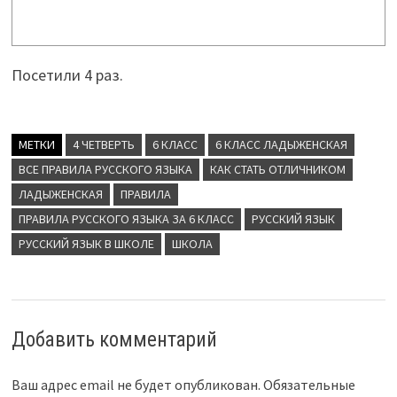
Посетили 4 раз.
МЕТКИ
4 ЧЕТВЕРТЬ
6 КЛАСС
6 КЛАСС ЛАДЫЖЕНСКАЯ
ВСЕ ПРАВИЛА РУССКОГО ЯЗЫКА
КАК СТАТЬ ОТЛИЧНИКОМ
ЛАДЫЖЕНСКАЯ
ПРАВИЛА
ПРАВИЛА РУССКОГО ЯЗЫКА ЗА 6 КЛАСС
РУССКИЙ ЯЗЫК
РУССКИЙ ЯЗЫК В ШКОЛЕ
ШКОЛА
Добавить комментарий
Ваш адрес email не будет опубликован.
Обязательные