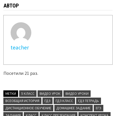
АВТОР
teacher
Посетили 21 раз.
МЕТКИ
5 КЛАСС
ВИДЕО УРОК
ВИДЕО УРОКИ
ВСЕОБЩАЯ ИСТОРИЯ
ГДЗ
ГДЗ КЛАСС
ГДЗ ТЕТРАДЬ
ДИСТАНЦИОННОЕ ОБУЧЕНИЕ
ДОМАШНЕЕ ЗАДАНИЕ
ЕГЭ
ЗАДАНИЯ
КЛАСС
КЛАСС ПРЕЗЕНТАЦИЯ
КОНСПЕКТ УРОКА