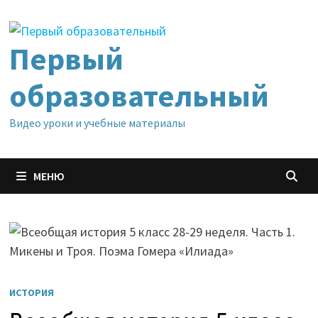
Перейти
к
содержимому
Первый
образовательный
Видео уроки и учебные материалы
МЕНЮ
ИСТОРИЯ