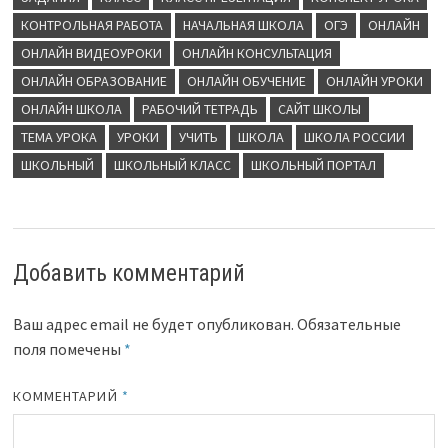
КОНТРОЛЬНАЯ РАБОТА
НАЧАЛЬНАЯ ШКОЛА
ОГЭ
ОНЛАЙН
ОНЛАЙН ВИДЕОУРОКИ
ОНЛАЙН КОНСУЛЬТАЦИЯ
ОНЛАЙН ОБРАЗОВАНИЕ
ОНЛАЙН ОБУЧЕНИЕ
ОНЛАЙН УРОКИ
ОНЛАЙН ШКОЛА
РАБОЧИЙ ТЕТРАДЬ
САЙТ ШКОЛЫ
ТЕМА УРОКА
УРОКИ
УЧИТЬ
ШКОЛА
ШКОЛА РОССИИ
ШКОЛЬНЫЙ
ШКОЛЬНЫЙ КЛАСС
ШКОЛЬНЫЙ ПОРТАЛ
Добавить комментарий
Ваш адрес email не будет опубликован.
Обязательные
поля помечены
*
КОММЕНТАРИЙ
*