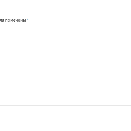
оля помечены
*