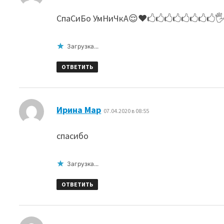
СпаСиБо УмНиЧкА😌❤🖒🖒🖒🖒🖒🖒🖒🖒
Загрузка...
ОТВЕТИТЬ
:
Ирина Мар
07.04.2020 в 08:55
спасибо
Загрузка...
ОТВЕТИТЬ