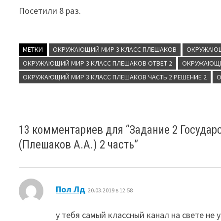
Посетили 8 раз.
МЕТКИ
ОКРУЖАЮЩИЙ МИР 3 КЛАСС ПЛЕШАКОВ
ОКРУЖАЮЩ
ОКРУЖАЮЩИЙ МИР 3 КЛАСС ПЛЕШАКОВ ОТВЕТ 2
ОКРУЖАЮЩИЙ
ОКРУЖАЮЩИЙ МИР 3 КЛАСС ПЛЕШАКОВ ЧАСТЬ 2 РЕШЕНИЕ 2
О
13 комментариев для “
Задание 2 Госуда
(Плешаков А.А.) 2 часть
”
:
Пол Лд
20.03.2019 в 12:58
у тебя самый классный канал на свете не