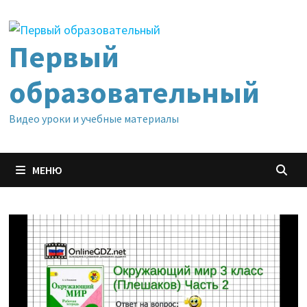
Перейти
к
содержимому
Первый
образовательный
Видео уроки и учебные материалы
МЕНЮ