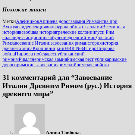
Похожие записи
Метки
Алейников
Аппиева дорога
армия Рима
битва при
Аускуле
видеолекция
видеоурок
войны с галлами
Всемирная
история
всеобщая история
греческие колонии
гуси Рим
спасли
дистанционное обучение
древний мир
Древний
Рим
завоевание Италии
завоевания рима
история
история
древнего мира
Кропивницкий
НВК №34
Пирр
Пиррова
война
Пиррова победа
республиканский
рим
рим
Римляне
римская армия
Римская республика
римские
дороги
римские завоевания
римский
римское войско
31 комментарий для “
Завоевание
Италии Древним Римом (рус.) История
древнего мира
”
Алина Таибова
: