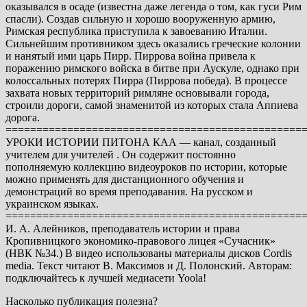
оказывался в осаде (известна даже легенда о том, как гуси Рим
спасли). Создав сильную и хорошо вооруженную армию,
Римская республика приступила к завоеванию Италии.
Сильнейшим противником здесь оказались греческие колонии
и нанятый ими царь Пирр. Пиррова война привела к
поражению римского войска в битве при Аускуле, однако при
колоссальных потерях Пирра (Пиррова победа). В процессе
захвата новых территорий римляне основывали города,
строили дороги, самой знаменитой из которых стала Аппиева
дорога.
================================================
УРОКИ ИСТОРИИ ПИТОНА КАА — канал, созданный
учителем для учителей . Он содержит постоянно
пополняемую коллекцию видеоуроков по истории, которые
можно применять для дистанционного обучения и
демонстраций во время преподавания. На русском и
украинском языках.
================================================
И. А. Алейников, преподаватель истории и права
Кропивницкого экономико-правового лицея «Сучасник»
(НВК №34.) В видео использованы материалы дисков Cordis
media. Текст читают В. Максимов и Д. Полонский. Авторам:
подключайтесь к лучшей медиасети Yoola!
Насколько публикация полезна?