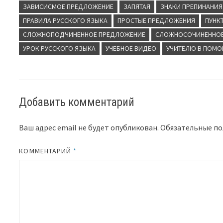
ЗАВИСИСМОЕ ПРЕДЛОЖЕНИЕ
ЗАПЯТАЯ
ЗНАКИ ПРЕПИНАНИЯ
ПРАВИЛА РУССКОГО ЯЗЫКА
ПРОСТЫЕ ПРЕДЛОЖЕНИЯ
ПУНК
СЛОЖНОПОДЧИНЕННОЕ ПРЕДЛОЖЕНИЕ
СЛОЖНОСОЧИНЕННОЕ
УРОК РУССКОГО ЯЗЫКА
УЧЕБНОЕ ВИДЕО
УЧИТЕЛЮ В ПОМ
Добавить комментарий
Ваш адрес email не будет опубликован.
Обязательные п
КОММЕНТАРИЙ
*