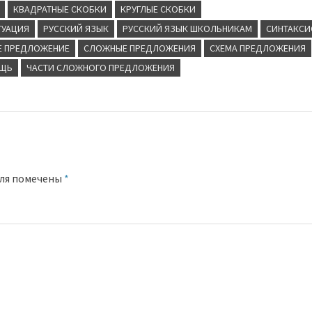
КВАДРАТНЫЕ СКОБКИ
КРУГЛЫЕ СКОБКИ
ТУАЦИЯ
РУССКИЙ ЯЗЫК
РУССКИЙ ЯЗЫК ШКОЛЬНИКАМ
СИНТАКСИ
 ПРЕДЛОЖЕНИЕ
СЛОЖНЫЕ ПРЕДЛОЖЕНИЯ
СХЕМА ПРЕДЛОЖЕНИЯ
ОЩЬ
ЧАСТИ СЛОЖНОГО ПРЕДЛОЖЕНИЯ
оля помечены
*