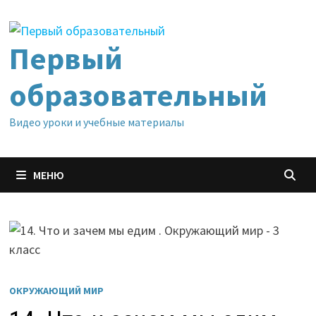
Перейти
к
содержимому
Первый
образовательный
Видео уроки и учебные материалы
МЕНЮ
ОКРУЖАЮЩИЙ МИР