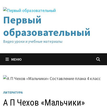
Перейти
к
содержимому
Первый
образовательный
Видео уроки и учебные материалы
МЕНЮ
ЛИТЕРАТУРА
А П Чехов «Мальчики»