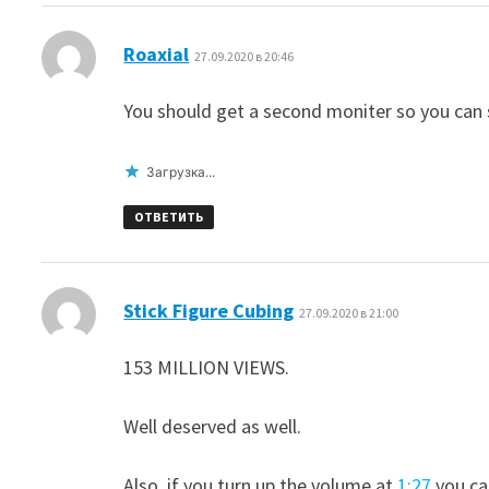
:
Roaxial
27.09.2020 в 20:46
You should get a second moniter so you can s
Загрузка...
ОТВЕТИТЬ
:
Stick Figure Cubing
27.09.2020 в 21:00
153 MILLION VIEWS.
Well deserved as well.
Also, if you turn up the volume at
1:27
you ca