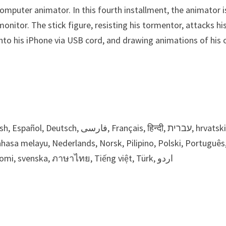
computer animator. In this fourth installment, the animator i
monitor. The stick figure, resisting his tormentor, attacks hi
 onto his iPhone via USB cord, and drawing animations of his
a melayu, Nederlands, Norsk, Pilipino, Polski, Português
Русский язык, Română, slovenčina, српски (srpski), suomi, svenska, ภาษาไทย, Tiếng việt, Türk, اردو