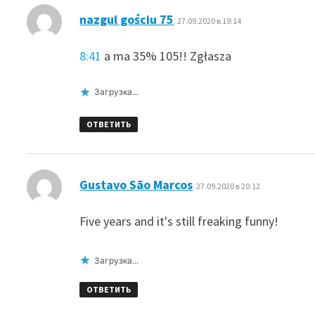
:
nazgul gościu 75
27.09.2020 в 19:14
8:41
a ma 35% 105!! Zgłasza
Загрузка...
ОТВЕТИТЬ
:
Gustavo São Marcos
27.09.2020 в 20:12
Five years and it's still freaking funny!
Загрузка...
ОТВЕТИТЬ