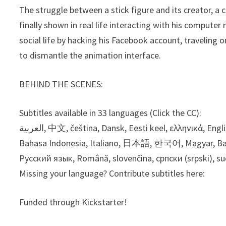
The struggle between a stick figure and its creator, a 
finally shown in real life interacting with his computer 
social life by hacking his Facebook account, traveling
to dismantle the animation interface.
BEHIND THE SCENES:
Subtitles available in 33 languages (Click the CC):
العربية, 中文, čeština, Dansk, Eesti keel, ελληνικά, English, Español, Deutsch, فارسی, Français, हिन्दी, עברית, hrvatski,
Bahasa Indonesia, Italiano, 日本語, 한국어, Magyar, Bahas
Missing your language? Contribute subtitles here:
Funded through Kickstarter!