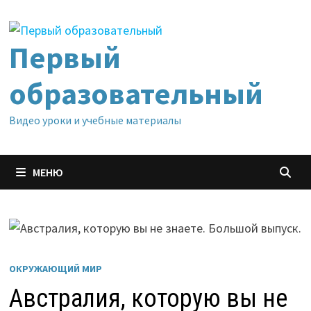
Перейти
к
содержимому
Первый
образовательный
Видео уроки и учебные материалы
МЕНЮ
ОКРУЖАЮЩИЙ МИР
Австралия, которую вы не