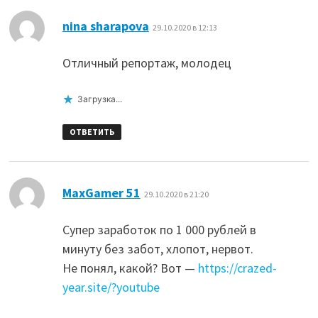
:
nina sharapova
29.10.2020 в 12:13
Отличный репортаж, молодец
Загрузка...
ОТВЕТИТЬ
:
MaxGamer 51
29.10.2020 в 21:20
Супер заработок по 1 000 рублей в
минуту без забот, хлопот, нервот.
Не понял, какой? Вот —
https://crazed-
year.site/?youtube