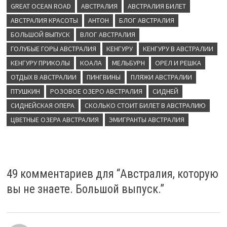
GREAT OCEAN ROAD
АВСТРАЛИЯ
АВСТРАЛИЯ БИЛЕТ
АВСТРАЛИЯ КРАСОТЫ
АНТОН
БЛОГ АВСТРАЛИЯ
БОЛЬШОЙ ВЫПУСК
ВЛОГ АВСТРАЛИЯ
ГОЛУБЫЕ ГОРЫ АВСТРАЛИЯ
КЕНГУРУ
КЕНГУРУ В АВСТРАЛИИ
КЕНГУРУ ПРИКОЛЫ
КОАЛА
МЕЛЬБУРН
ОРЕЛ И РЕШКА
ОТДЫХ В АВСТРАЛИИ
ПИНГВИНЫ
ПЛЯЖИ АВСТРАЛИИ
ПТУШКИН
РОЗОВОЕ ОЗЕРО АВСТРАЛИЯ
СИДНЕЙ
СИДНЕЙСКАЯ ОПЕРА
СКОЛЬКО СТОИТ БИЛЕТ В АВСТРАЛИЮ
ЦВЕТНЫЕ ОЗЕРА АВСТРАЛИЯ
ЭМИГРАНТЫ АВСТРАЛИЯ
49 комментариев для “
Австралия, которую
вы не знаете. Большой выпуск.
”