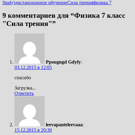
Study)
дистанционное обучение
Сила трения
физика 7
9 комментариев для “
Физика 7 класс
"Сила трения"
”
Ppougngd Gdyfy
:
03.12.2015 в 12:05
спасибо
Загрузка...
Ответить
leevapanteleevaaa
:
15.12.2015 в 20:39