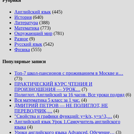
Рубрики
Английский язык
(445)
История
(640)
Литература
(388)
Математика
(773)
Окружающий мир
(781)
Разное
(9)
Русский язык
(542)
Физика
(555)
Популярные записи
Топ-7 школ-пансионов с проживанием в Москве и…
(73)
ПРАКТИЧЕСКИЙ КУРС ЧТЕНИЯ И
ПРОИЗНОШЕНИЯ — УРОК…
(7)
Полиглот. Английский за 16 часов. Все уроки подряд
(6)
Вся математика 5 класс за 1 час.
(4)
ДМИТРИЙ ПЕТРОВ — НЕ ПОЛИГЛОТ, НЕ
ПЕРЕВОДЧИК,…
(4)
"Свойства и графики функций: y=k/x, y=x^3,…
(4)
Английский язык Урок 1.Самоучитель английского
языка
(4)
Уроки английского языка Advanced. Обучение…
(3)