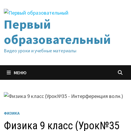
Перейти
к
содержимому
Первый
образовательный
Видео уроки и учебные материалы
МЕНЮ
ФИЗИКА
Физика 9 класс (Урок№35