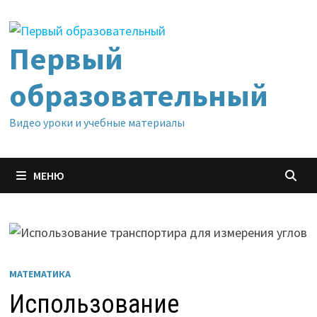
Перейти
к
содержимому
Первый
образовательный
Видео уроки и учебные материалы
МЕНЮ
МАТЕМАТИКА
Использование