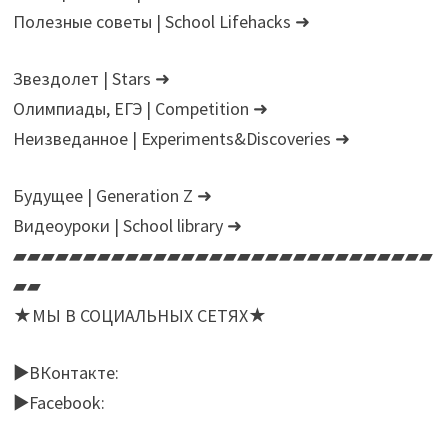
Полезные советы | School Lifehacks ➜
Звездолет | Stars ➜
Олимпиады, ЕГЭ | Сompetition ➜
Неизведанное | Experiments&Discoveries ➜
Будущее | Generation Z ➜
Видеоуроки | School library ➜
▰▰▰▰▰▰▰▰▰▰▰▰▰▰▰▰▰▰▰▰▰▰▰▰▰▰▰▰▰▰
▰▰
★МЫ В СОЦИАЛЬНЫХ СЕТЯХ★
►ВКонтакте:
►Facebook: