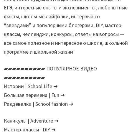
ЕГЭ, интересные опыты и эксперименты, любопытные
факты, школьные лайфхаки, интервью со
“звездами” и популярными блогерами, DIY, мастер-
классы, челленджи, конкурсы, ответы на вопросы —
все самое полезное и интересное о школе, школьной
программе и школьной жизни!
▰▰▰▰▰▰▰▰▰▰ ПОПУЛЯРНОЕ ВИДЕО
▰▰▰▰▰▰▰▰▰▰
Истории | School Life ➜
Большая перемена | Fun ➜
Раздевалка | School fashion ➜
Каникулы | Adventure ➜
Мастер-классы | DIY ➜