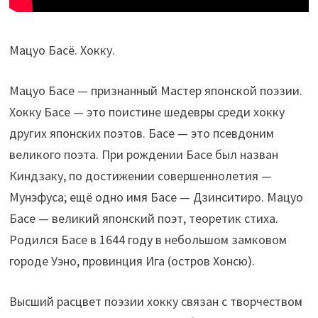
Мацуо Басё. Хокку.
Мацуо Басе — признанный Мастер японской поэзии.
Хокку Басе — это поистине шедевры среди хокку
других японских поэтов. Басе — это псевдоним
великого поэта. При рождении Басе был назван
Киндзаку, по достижении совершеннолетия —
Мунэфуса; ещё одно имя Басе — Дзинситиро. Мацуо
Басе — великий японский поэт, теоретик стиха.
Родился Басе в 1644 году в небольшом замковом
городе Уэно, провинция Ига (остров Хонсю).
Высший расцвет поэзии хокку связан с творчеством