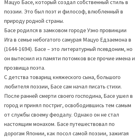
Мацуо Басе, который создал собственный стиль в
поэзии. Это был поэт и философ, влюбленный в
природу родной страны.
Басе родился в замковом городе Уэно провинции
Ига в семье небогатого самурая Мацуо Едзаемона в
(1644-1694). Басе – это литературный псевдоним, но
он вытеснил из памяти потомков все прочие имена и
прозвища поэта.
С детства товарищ княжеского сына, большого
любителя поэзии, Басе сам начал писать стихи.
После ранней смерти своего господина, Басе ушел в
город и принял постриг, освободившись тем самым
от службы своему феодалу. Однако он не стал
настоящим монахом. Басе путешествовал по
дорогам Японии, как посол самой поэзии, зажигая