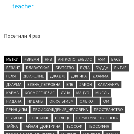
teacher
Посетили 4 раз.
МЕТКИ
#ВРЕМЯ
HPB
АНТРОПОГЕНЕЗИС
АУМ
БАСЁ
БЕЗАНТ
БЛАВАТСКАЯ
БРАТСТВО
БУДА
БУДДА
БЫТИЕ
ГЕЛУГ
ДВИЖЕНИЕ
ДЖАДЖ
ДЖНЯНА
ДХАММА
ДХАРМА
ЕЛЕНА_ПЕТРОВНА
ЕПБ
ЗАКОН
КАЛАЧАКРА
КАРМА
КОСМОГЕНЕЗИС
ЛУНА
МАЦУО
МЫСЛЬ
НИДАНА
НИДАНЫ
ОККУЛЬТИЗМ
ОЛЬКОТТ
ОМ
ПРИНЦИПЫ
ПРОИСХОЖДЕНИЕ_ЧЕЛОВЕКА
ПРОСТРАНСТВО
РЕЛИГИЯ
СОЗНАНИЕ
СОЛНЦЕ
СТРУКТУРА_ЧЕЛОВЕКА
ТАЙНА
ТАЙНАЯ_ДОКТРИНА
ТЕОСОФ
ТЕОСОФИЯ