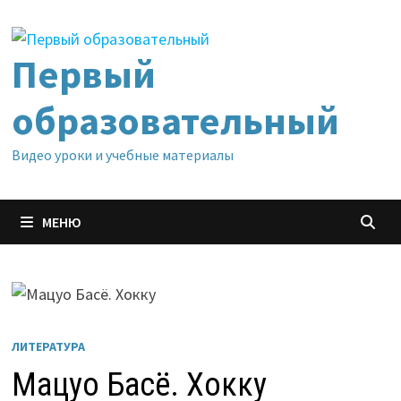
Перейти
к
содержимому
Первый
образовательный
Видео уроки и учебные материалы
МЕНЮ
ЛИТЕРАТУРА
Мацуо Басё. Хокку