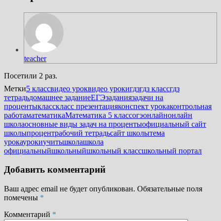
teacher
Посетили 2 раз.
Метки
5 класс
видео урок
видео уроки
гдз
гдз класс
гдз
тетрадь
домашнее задание
ЕГЭ
задания
задачи на
проценты
класс
класс презентация
конспект урока
контрольная
работа
математика
Математика 5 класс
огэ
онлайн
онлайн
школа
основные виды задач на проценты
официальный сайт
школы
процент
рабочий тетрадь
сайт школы
тема
урока
уроки
учить
школа
школа
официальный
школьный
школьный класс
школьный портал
Добавить комментарий
Ваш адрес email не будет опубликован.
Обязательные поля
помечены
*
Комментарий
*