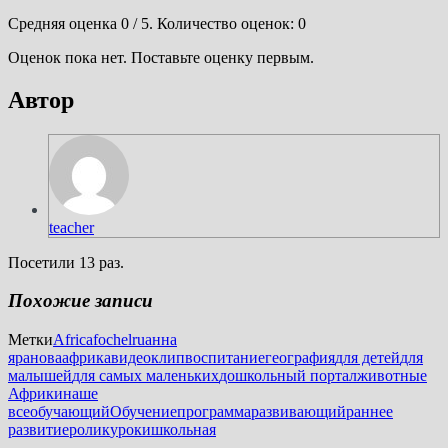
Средняя оценка
0
/ 5. Количество оценок:
0
Оценок пока нет. Поставьте оценку первым.
Автор
teacher
Посетили 13 раз.
Похожие записи
Метки
Africa
fochelru
анна
яранова
африка
видеоклип
воспитание
география
для детей
для
малышей
для самых маленьких
дошкольный портал
животные
Африки
наше
все
обучающий
Обучение
программа
развивающий
раннее
развитие
ролик
уроки
школьная