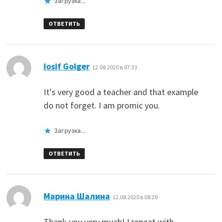
Загрузка...
ОТВЕТИТЬ
:
Iosif Golger
12.08.2020 в 07:33
It's very good a teacher and that example
do not forget. I am promic you.
Загрузка...
ОТВЕТИТЬ
:
Марина Шалина
12.08.2020 в 08:29
Thank you very much! I repeat with