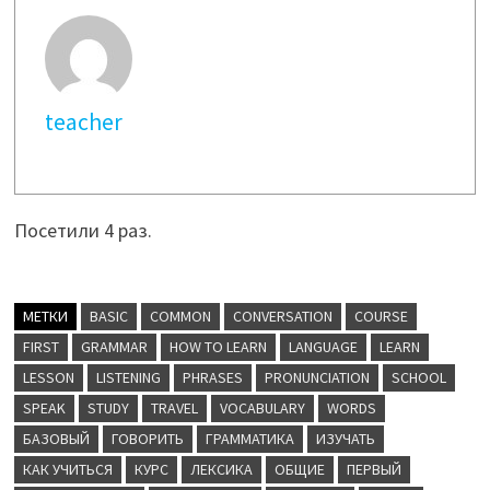
teacher
Посетили 4 раз.
МЕТКИ
BASIC
COMMON
CONVERSATION
COURSE
FIRST
GRAMMAR
HOW TO LEARN
LANGUAGE
LEARN
LESSON
LISTENING
PHRASES
PRONUNCIATION
SCHOOL
SPEAK
STUDY
TRAVEL
VOCABULARY
WORDS
БАЗОВЫЙ
ГОВОРИТЬ
ГРАММАТИКА
ИЗУЧАТЬ
КАК УЧИТЬСЯ
КУРС
ЛЕКСИКА
ОБЩИЕ
ПЕРВЫЙ