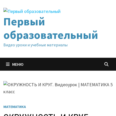
Перейти
к
содержимому
Первый
образовательный
Видео уроки и учебные материалы
МЕНЮ
МАТЕМАТИКА