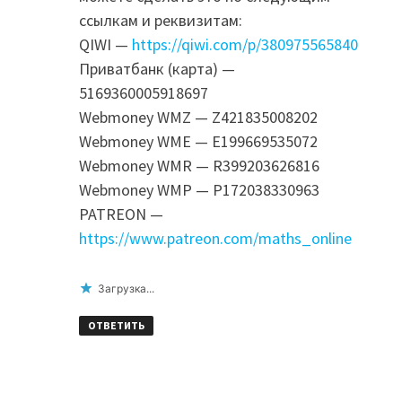
ссылкам и реквизитам:
QIWI —
https://qiwi.com/p/380975565840
Приватбанк (карта) —
5169360005918697
Webmoney WMZ — Z421835008202
Webmoney WME — E199669535072
Webmoney WMR — R399203626816
Webmoney WMP — P172038330963
PATREON —
https://www.patreon.com/maths_online
Загрузка...
ОТВЕТИТЬ