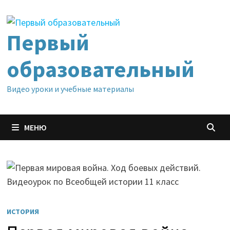
Перейти
к
содержимому
Первый
образовательный
Видео уроки и учебные материалы
МЕНЮ
ИСТОРИЯ