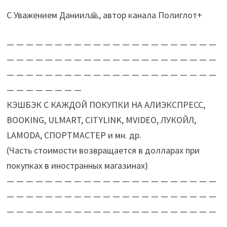
С Уважением Даниил🙏, автор канала Полиглот+
— — — — — — — — — — — — — — — — — — — — — —
— — — — — — — — — — — — — — — — — — — — — —
— — — — — — — — — — — — — — — — — — — — — —
— — — — — — — —
КЭШБЭК С КАЖДОЙ ПОКУПКИ НА АЛИЭКСПРЕСС,
BOOKING, ULMART, CITYLINK, MVIDEO, ЛУКОЙЛ,
LAMODA, СПОРТМАСТЕР и мн. др.
(Часть стоимости возвращается в долларах при
покупках в иностранных магазинах)
— — — — — — — — — — — — — — — — — — — — — —
— — — — — — — — — — — — — — — — — — — — — —
— — — — — — — — — — — — — — — — — — — — — —
— — — — — — — —