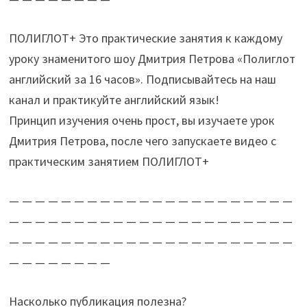
ПОЛИГЛОТ+ Это практические занятия к каждому
уроку знаменитого шоу Дмитрия Петрова «Полиглот
английский за 16 часов». Подписывайтесь на наш
канал и практикуйте английский язык!
Принцип изучения очень прост, вы изучаете урок
Дмитрия Петрова, после чего запускаете видео с
практическим занятием ПОЛИГЛОТ+
— — — — — — — — — — — — — — — — — — — — — —
— — — — — — — — — — — — — — — — — — — — — —
— — — — — — — — — — — — — — — — — — — — — —
— — — — — — — —
Насколько публикация полезна?