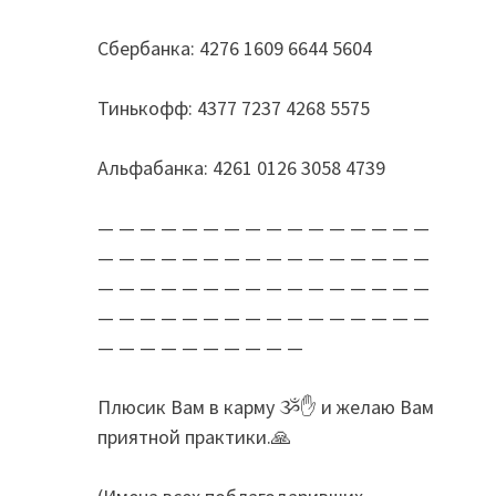
Сбербанка: 4276 1609 6644 5604
Тинькофф: 4377 7237 4268 5575
Альфабанка: 4261 0126 3058 4739
— — — — — — — — — — — — — — — —
— — — — — — — — — — — — — — — —
— — — — — — — — — — — — — — — —
— — — — — — — — — — — — — — — —
— — — — — — — — — —
Плюсик Вам в карму ૐ✋ и желаю Вам
приятной практики.🙏