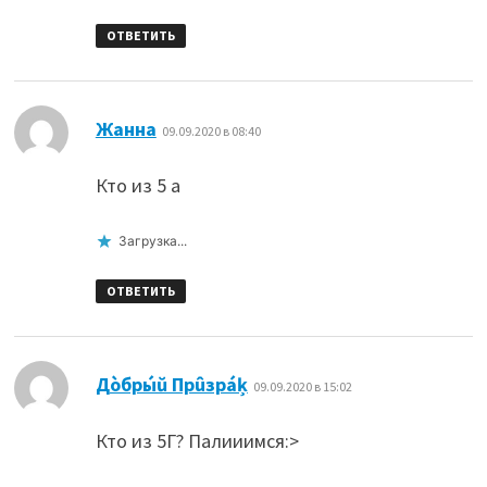
ОТВЕТИТЬ
:
Жанна
09.09.2020 в 08:40
Кто из 5 а
Загрузка...
ОТВЕТИТЬ
:
Дòбpы́ŭ Прûзра́ķ
09.09.2020 в 15:02
Кто из 5Г? Палииимся:>