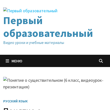
Перейти
к
содержимому
Первый
образовательный
Видео уроки и учебные материалы
МЕНЮ
РУССКИЙ ЯЗЫК