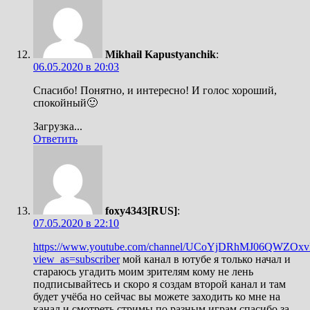
Mikhail Kapustyanchik
:
06.05.2020 в 20:03
Спасибо! Понятно, и интересно! И голос хороший,
спокойный🙂
Загрузка...
Ответить
foxy4343[RUS]
:
07.05.2020 в 22:10
https://www.youtube.com/channel/UCoYjDRhMJ06QWZO
view_as=subscriber
мой канал в ютубе я только начал и
стараюсь угадить моим зрителям кому не лень
подписывайтесь и скоро я создам второй канал и там
будет учёба но сейчас вы можете заходить ко мне на
канал и смотреть стримы по разным играм спасибо за