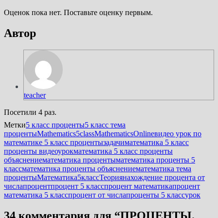
Оценок пока нет. Поставьте оценку первым.
Автор
teacher
Посетили 4 раз.
Метки
5 класс проценты
5 класс тема
проценты
Mathematics5class
MathematicsOnline
видео урок по
математике 5 класс проценты
задачи
математика 5 класс
проценты видеоурок
математика 5 класс проценты
объяснение
математика проценты
математика проценты 5
класс
математика проценты объяснение
математика тема
проценты
Математика5классТеория
нахождение процента от
числа
процент
процент 5 класс
процент математика
процент
математика 5 класс
процент от числа
проценты 5 класс
урок
34 комментария для “
ПРОЦЕНТЫ.