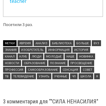
teacher
Посетили 3 раз.
МЕТКИ
#ВРЕМЯ
АНАЛИЗ
БИБЛИОТЕКА
БОЛЬШЕ
ВУЗ
ЗНАНИЯ
ИЗОБРЕТАТЕЛЬ
ИНФОРМАЦИЯ
ИСТОРИЯ
КАНАЛ
КЛУБ
ЛЮДИ
МОЛОДЫЕ
НАШЕ
НОВИНКА
НОВОСТИ
ОБРАЗОВАНИЕ
ПОЗНАНИЕ
ПРОСВЕЩЕНИЕ
ПРОФЕССИЯ
САМООБРАЗОВАНИЕ
СЕНСАЦИЯ
СОВЕТ
ТВ
ТЕЛЕВИДЕНИЕ
УЗНАТЬ
УЧЕННЫЕ
ЧП
ШКОЛА
Я
3 комментария для “
"СИЛА НЕНАСИЛИЯ"