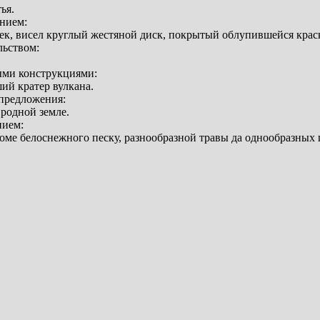
ья.
нием:
ек, висел круглый жестяной диск, покрытый облупившейся крас
льством:
ыми конструкциями:
ий кратер вулкана.
предложения:
 родной земле.
нием:
роме белоснежного песку, разнообразной травы да однообразных 