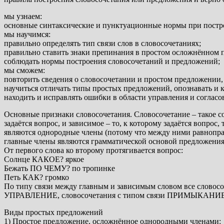
мы узнаем:
основные синтаксические и пунктуационные нормы при постр
мы научимся:
правильно определять тип связи слов в словосочетаниях;
правильно ставить знаки препинания в простом осложнённом 
соблюдать нормы построения словосочетаний и предложений;
мы сможем:
повторить сведения о словосочетании и простом предложении,
научиться отличать типы простых предложений, опознавать и 
находить и исправлять ошибки в области управления и соглас
Основные признаки словосочетания. Словосочетание – такое соче
задаётся вопрос, и зависимое – то, к которому задаётся вопрос
являются однородные члены (потому что между ними равноправ
главные члены являются грамматической основой предложения, 
От первого слова ко второму протягивается вопрос:
Солнце КАКОЕ? яркое
Бежать ПО ЧЕМУ? по тропинке
Петь КАК? громко
По типу связи между главным и зависимым словом все словос
УПРАВЛЕНИЕ, словосочетания с типом связи ПРИМЫКАНИЕ
Виды простых предложений
1) Простое предложение, осложнённое однородными членами: