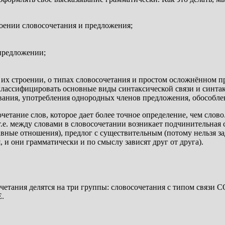
оении словосочетания и предложения;
предложении;
 их строении, о типах словосочетания и простом осложнённом 
классифицировать основные виды синтаксической связи и синтак
ования, употребления однородных членов предложения, обособл
тание слов, которое дает более точное определение, чем слово. 
, т.е. между словами в словосочетании возникает подчинительная
ные отношения), предлог с существительным (потому нельзя зад
и они грамматически и по смыслу зависят друг от друга).
очетания делятся на три группы: словосочетания с типом связ
.