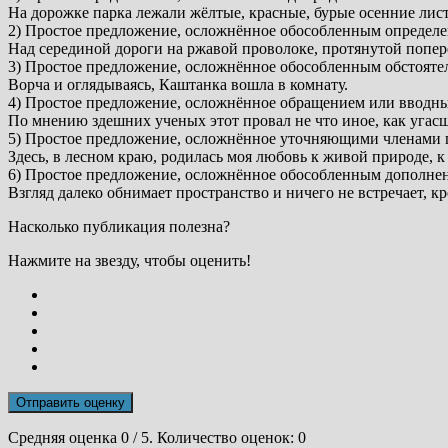
На дорожке парка лежали жёлтые, красные, бурые осенние лист
2) Простое предложение, осложнённое обособленным определе
Над серединой дороги на ржавой проволоке, протянутой попер
3) Простое предложение, осложнённое обособленным обстояте
Ворча и оглядываясь, Каштанка вошла в комнату.
4) Простое предложение, осложнённое обращением или вводн
По мнению здешних ученых этот провал не что иное, как угасш
5) Простое предложение, осложнённое уточняющими членами 
Здесь, в лесном краю, родилась моя любовь к живой природе, к
6) Простое предложение, осложнённое обособленным дополне
Взгляд далеко обнимает пространство и ничего не встречает, к
Насколько публикация полезна?
Нажмите на звезду, чтобы оценить!
Отправить оценку
Средняя оценка
0
/ 5. Количество оценок:
0