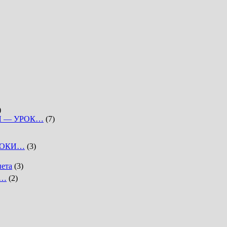
)
Я — УРОК…
(7)
РОКИ…
(3)
нета
(3)
к…
(2)