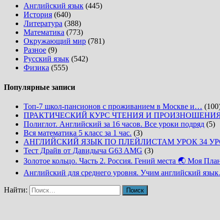
Английский язык
(445)
История
(640)
Литература
(388)
Математика
(773)
Окружающий мир
(781)
Разное
(9)
Русский язык
(542)
Физика
(555)
Популярные записи
Топ-7 школ-пансионов с проживанием в Москве и…
(100
ПРАКТИЧЕСКИЙ КУРС ЧТЕНИЯ И ПРОИЗНОШЕНИ
Полиглот. Английский за 16 часов. Все уроки подряд
(5)
Вся математика 5 класс за 1 час.
(3)
АНГЛИЙСКИЙ ЯЗЫК ПО ПЛЕЙЛИСТАМ УРОК 34 У
Тест Драйв от Давидыча G63 AMG
(3)
Золотое кольцо. Часть 2. Россия. Гений места 🌏 Моя Пла
Английский для среднего уровня. Учим английский язы
Найти: