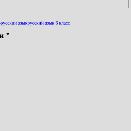
-
русский язык
русский язык 6 класс
и-
”