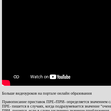
Больше видеоуроков на портале онлайн образования
Правописание приставок ПРЕ-/ПРИ- определяется значением с
ПРЕ- пишется в случаях, когда подразумевается значение “оче
ПРИ- пишется, если в слове заключено значение приближения,