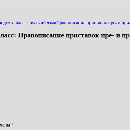
подготовка егэ русский язык
Правописание приставок пре- и при
ласс: Правописание приставок пре- и пр
ечены
*