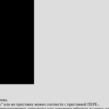
лова.
нь” или же приставку можно соотнести с приставкой ПЕРЕ-.
 присоединения, неполноты или доведения действия до конца, 