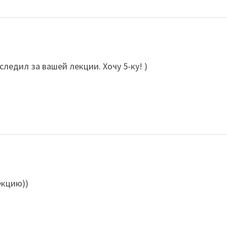
ледил за вашей лекции. Хочу 5-ку! )
екцию))