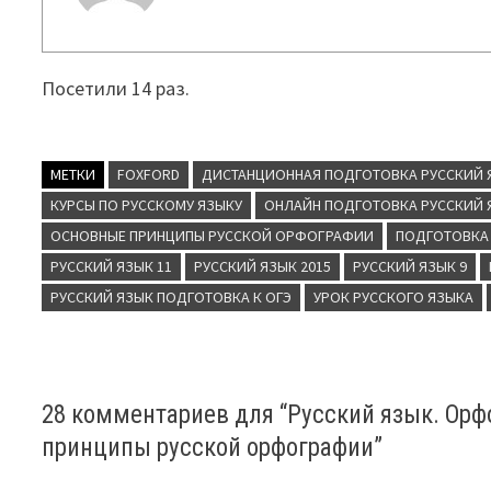
Посетили 14 раз.
МЕТКИ
FOXFORD
ДИСТАНЦИОННАЯ ПОДГОТОВКА РУССКИЙ 
КУРСЫ ПО РУССКОМУ ЯЗЫКУ
ОНЛАЙН ПОДГОТОВКА РУССКИЙ 
ОСНОВНЫЕ ПРИНЦИПЫ РУССКОЙ ОРФОГРАФИИ
ПОДГОТОВКА 
РУССКИЙ ЯЗЫК 11
РУССКИЙ ЯЗЫК 2015
РУССКИЙ ЯЗЫК 9
РУССКИЙ ЯЗЫК ПОДГОТОВКА К ОГЭ
УРОК РУССКОГО ЯЗЫКА
28 комментариев для “
Русский язык. Ор
принципы русской орфографии
”