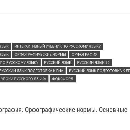
ЯЗЫК
ИНТЕРАКТИВНЫЙ УЧЕБНИК ПО РУССКОМУ ЯЗЫКУ
ЯЗЫК
ОРФОГРАФИЧЕСКИЕ НОРМЫ
ОРФОГРАФИЯ
ПО РУССКОМУ ЯЗЫКУ
РУССКИЙ ЯЗЫК
РУССКИЙ ЯЗЫК 10
РУССКИЙ ЯЗЫК ПОДГОТОВКА К ГИА
РУССКИЙ ЯЗЫК ПОДГОТОВКА К ЕГ
УРОКИ РУССКОГО ЯЗЫКА
ФОКСФОРД
фография. Орфографические нормы. Основные