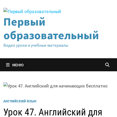
Перейти
к
содержимому
Первый
образовательный
Видео уроки и учебные материалы
МЕНЮ
АНГЛИЙСКИЙ ЯЗЫК
Урок 47. Английский для