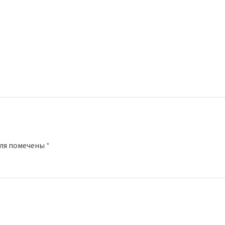
оля помечены
*