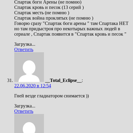
Спартак боги Арены (не помню)
Спартак кровь и песок (13 серий )
Спартак месть (не помню )
Спартак война проклятых (не помню )
Говорю сразу "Спартак боги арены " там Спартака НЕТ
но там придыстроя про некотырых важных людей в
сериале , Спартак появится в "Спартак кровь и песок "
Загрузка...
Ответить
__Total_Eclipse__
:
22.06.2020 в 12:54
Гней везде гладиатором снимается ))
Загрузка...
Ответить