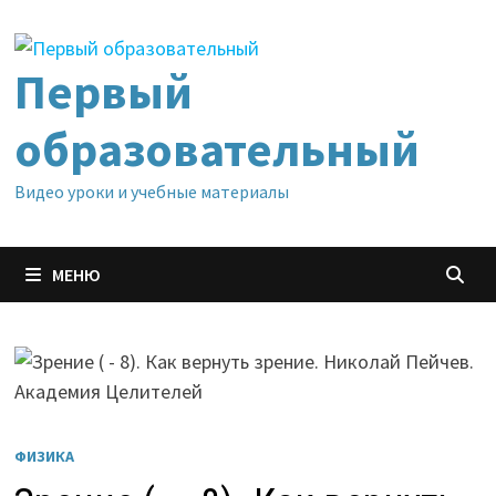
Перейти
к
содержимому
Первый
образовательный
Видео уроки и учебные материалы
МЕНЮ
ФИЗИКА