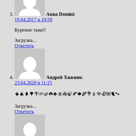
Anna Domini
:
19.04.2017 в 10:59
Курение тьма!!
Загрузка...
Ответить
Андрей Хижняк
:
23.04.2020 в 11:15
🌵🎄🌲🌳🌴🌱🌿☘️🍀🎍🎋🍃🍂🍁🌾💐🌷🌹🥀🌺🐈🐾
Загрузка...
Ответить