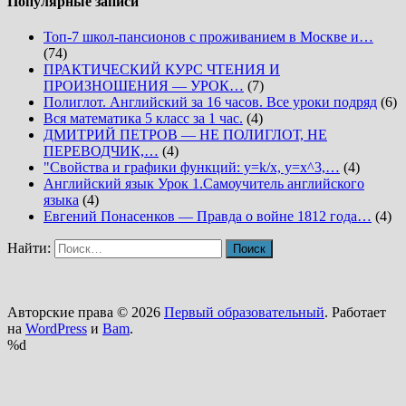
Популярные записи
Топ-7 школ-пансионов с проживанием в Москве и…
(74)
ПРАКТИЧЕСКИЙ КУРС ЧТЕНИЯ И
ПРОИЗНОШЕНИЯ — УРОК…
(7)
Полиглот. Английский за 16 часов. Все уроки подряд
(6)
Вся математика 5 класс за 1 час.
(4)
ДМИТРИЙ ПЕТРОВ — НЕ ПОЛИГЛОТ, НЕ
ПЕРЕВОДЧИК,…
(4)
"Свойства и графики функций: y=k/x, y=x^3,…
(4)
Английский язык Урок 1.Самоучитель английского
языка
(4)
Евгений Понасенков — Правда о войне 1812 года…
(4)
Найти:
Авторские права © 2026
Первый образовательный
. Работает
на
WordPress
и
Bam
.
%d