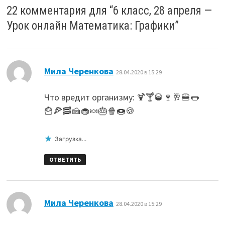
22 комментария для “
6 класс, 28 апреля —
Урок онлайн Математика: Графики
”
:
Мила Черенкова
28.04.2020 в 15:29
Что вредит организму: 🍹🍸🥃🍷🥂🍔🌭
🍟🍕🥓🍰🧁🍬🎂🍿🍩🍪
Загрузка...
ОТВЕТИТЬ
:
Мила Черенкова
28.04.2020 в 15:29