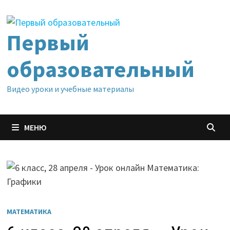
Перейти
к
содержимому
Первый
образовательный
Видео уроки и учебные материалы
МЕНЮ
МАТЕМАТИКА