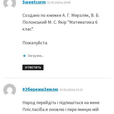
:
Sweetcorm
12.05.2020 в 18:09
Создано по книжке А. Г. Мерзляк, В. Б.
Полонський М. С. Якір "Математика 6
клас".
Пожалуйста.
Загрузка...
ОТВЕТИТЬ
:
#ЗбережиЗемлю
13.05.2020 в 13:23
Народ перейдіть і підпишіться на мене
Пліс.пасіба.я оновлю і пере іменую мій