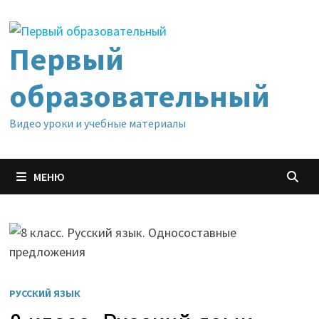
Перейти
к
содержимому
Первый
образовательный
Видео уроки и учебные материалы
МЕНЮ
РУССКИЙ ЯЗЫК