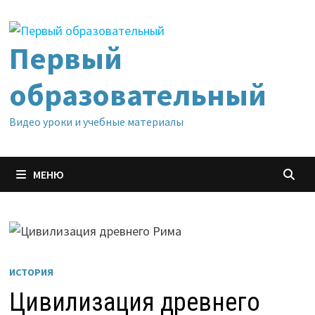
Перейти
к
содержимому
Первый
образовательный
Видео уроки и учебные материалы
МЕНЮ
ИСТОРИЯ
Цивилизация древнего