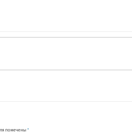
оля помечены
*