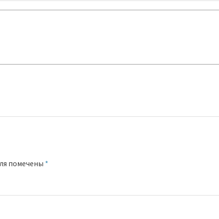
оля помечены
*