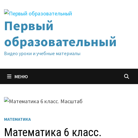
Перейти
к
содержимому
Первый
образовательный
Видео уроки и учебные материалы
МЕНЮ
МАТЕМАТИКА
Математика 6 класс.