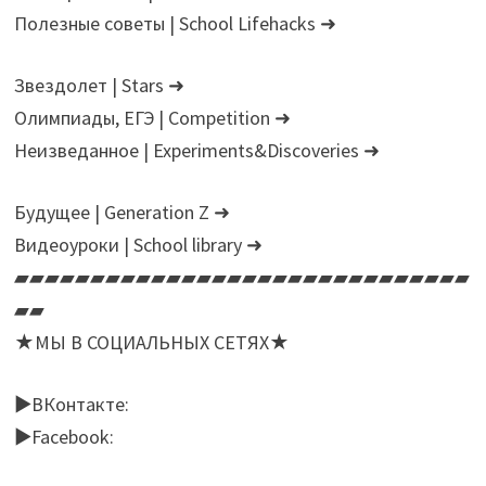
Полезные советы | School Lifehacks ➜
Звездолет | Stars ➜
Олимпиады, ЕГЭ | Сompetition ➜
Неизведанное | Experiments&Discoveries ➜
Будущее | Generation Z ➜
Видеоуроки | School library ➜
▰▰▰▰▰▰▰▰▰▰▰▰▰▰▰▰▰▰▰▰▰▰▰▰▰▰▰▰▰▰
▰▰
★МЫ В СОЦИАЛЬНЫХ СЕТЯХ★
►ВКонтакте:
►Facebook: