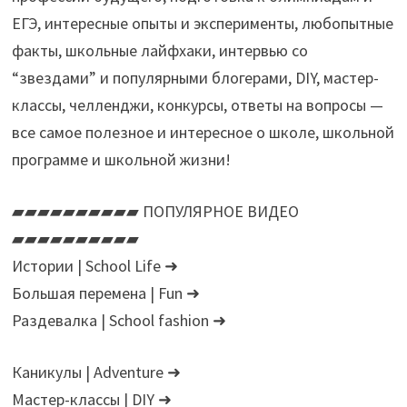
ЕГЭ, интересные опыты и эксперименты, любопытные
факты, школьные лайфхаки, интервью со
“звездами” и популярными блогерами, DIY, мастер-
классы, челленджи, конкурсы, ответы на вопросы —
все самое полезное и интересное о школе, школьной
программе и школьной жизни!
▰▰▰▰▰▰▰▰▰▰ ПОПУЛЯРНОЕ ВИДЕО
▰▰▰▰▰▰▰▰▰▰
Истории | School Life ➜
Большая перемена | Fun ➜
Раздевалка | School fashion ➜
Каникулы | Adventure ➜
Мастер-классы | DIY ➜