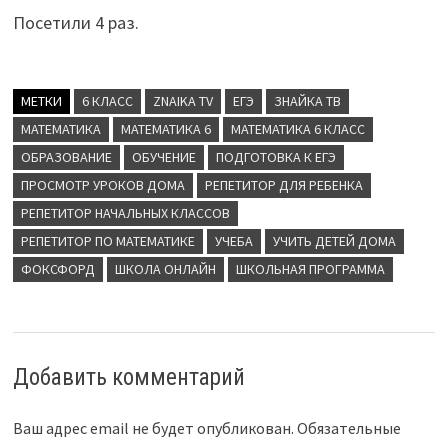
Посетили 4 раз.
МЕТКИ
6 КЛАСС
ZNAIKA TV
ЕГЭ
ЗНАЙКА ТВ
МАТЕМАТИКА
МАТЕМАТИКА 6
МАТЕМАТИКА 6 КЛАСС
ОБРАЗОВАНИЕ
ОБУЧЕНИЕ
ПОДГОТОВКА К ЕГЭ
ПРОСМОТР УРОКОВ ДОМА
РЕПЕТИТОР ДЛЯ РЕБЕНКА
РЕПЕТИТОР НАЧАЛЬНЫХ КЛАССОВ
РЕПЕТИТОР ПО МАТЕМАТИКЕ
УЧЕБА
УЧИТЬ ДЕТЕЙ ДОМА
ФОКСФОРД
ШКОЛА ОНЛАЙН
ШКОЛЬНАЯ ПРОГРАММА
Добавить комментарий
Ваш адрес email не будет опубликован.
Обязательные