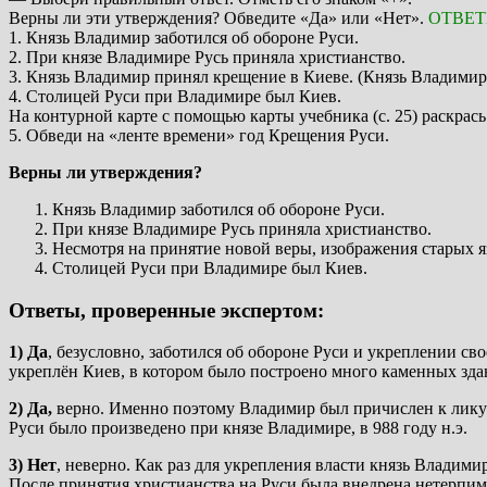
Верны ли эти утверждения? Обведите «Да» или «Нет».
ОТВЕ
1. Князь Владимир заботился об обороне Руси.
2. При князе Владимире Русь приняла христианство.
3. Князь Владимир принял крещение в Киеве. (Князь Владимир 
4. Столицей Руси при Владимире был Киев.
На контурной карте с помощью карты учебника (с. 25) раскрась
5. Обведи на «ленте времени» год Крещения Руси.
Верны ли утверждения?
Князь Владимир заботился об обороне Руси.
При князе Владимире Русь приняла христианство.
Несмотря на принятие новой веры, изображения старых я
Столицей Руси при Владимире был Киев.
Ответы, проверенные экспертом:
1) Да
, безусловно, заботился об обороне Руси и укреплении 
укреплён Киев, в котором было построено много каменных зда
2) Да,
верно. Именно поэтому Владимир был причислен к лику 
Руси было произведено при князе Владимире, в 988 году н.э.
3) Нет
, неверно. Как раз для укрепления власти князь Владими
После принятия христианства на Руси была внедрена нетерпимо