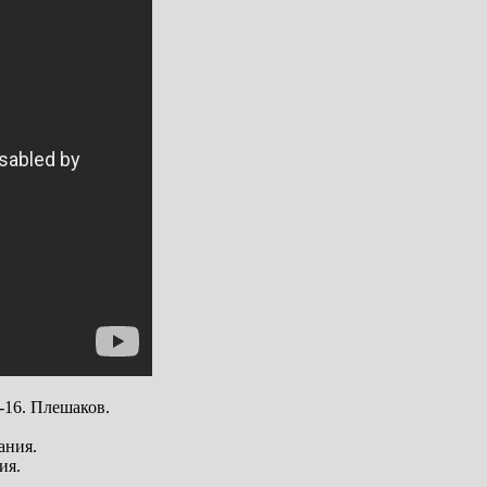
-16. Плешаков.
ания.
ия.