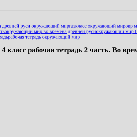
а древней руси окружающий мир
гдз
класс окружающий мир
окр 
ть
окружающий мир во времена древней руси
окружающий мир 
радь
рабочая тетрадь окружающий мир
 класс рабочая тетрадь 2 часть. Во вре