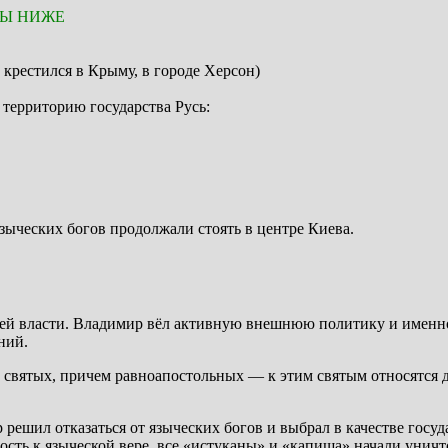
ТЫ НИЖЕ
крестился в Крыму, в городе Херсон)
 территорию государства Русь:
зыческих богов продолжали стоять в центре Киева.
своей власти. Владимир вёл активную внешнюю политику и именн
ний.
святых, причем равноапостольных — к этим святым относятся 
р решил отказаться от языческих богов и выбрал в качестве госу
сть к языческой вере, все «истуканы» и «капища» начали уничт