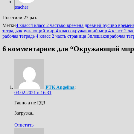
teacher
Посетили 27 раз.
Метки
4 класс
4 класс 2 часть
во времена древней руси
во времен
тетрадь
окружающий мир 4 класс
окружающий мир 4 класс 2 час
рабочая тетрадь 4 класс 2 часть страница 3
плешаков
рабочая тет
6 комментариев для “
Окружающий мир 4
PTK Angelina
:
03.02.2021 в 16:31
Гавно а не ГДЗ
Загрузка...
Ответить