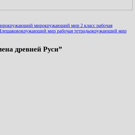
мир
окружающий мир
окружающий мир 2 класс рабочая
Плешаков
окружающий мир рабочая тетрадь
окружающий мир
мена древней Руси
”