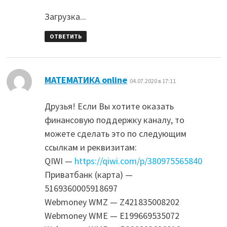
Загрузка...
ОТВЕТИТЬ
:
МАТЕМАТИКА online
04.07.2020 в 17:11
Друзья! Если Вы хотите оказать
финансовую поддержку каналу, то
можете сделать это по следующим
ссылкам и реквизитам:
QIWI —
https://qiwi.com/p/380975565840
Приватбанк (карта) —
5169360005918697
Webmoney WMZ — Z421835008202
Webmoney WME — E199669535072