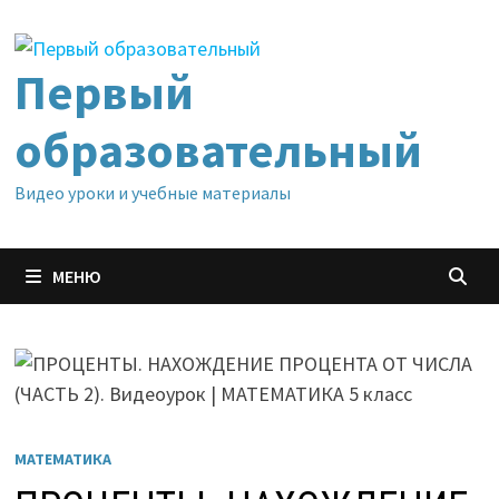
Перейти
к
содержимому
Первый
образовательный
Видео уроки и учебные материалы
МЕНЮ
МАТЕМАТИКА