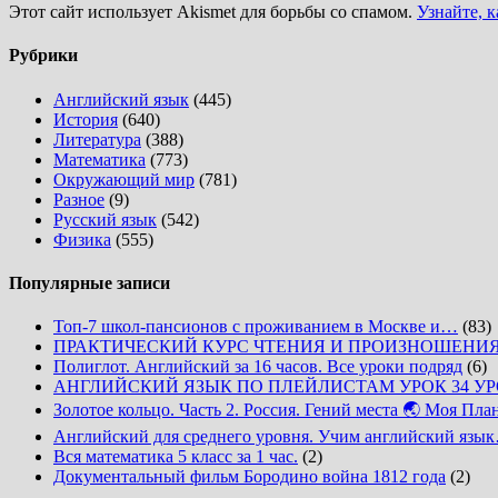
Этот сайт использует Akismet для борьбы со спамом.
Узнайте, 
Рубрики
Английский язык
(445)
История
(640)
Литература
(388)
Математика
(773)
Окружающий мир
(781)
Разное
(9)
Русский язык
(542)
Физика
(555)
Популярные записи
Топ-7 школ-пансионов с проживанием в Москве и…
(83)
ПРАКТИЧЕСКИЙ КУРС ЧТЕНИЯ И ПРОИЗНОШЕНИ
Полиглот. Английский за 16 часов. Все уроки подряд
(6)
АНГЛИЙСКИЙ ЯЗЫК ПО ПЛЕЙЛИСТАМ УРОК 34 У
Золотое кольцо. Часть 2. Россия. Гений места 🌏 Моя Пла
Английский для среднего уровня. Учим английский язы
Вся математика 5 класс за 1 час.
(2)
Документальный фильм Бородино война 1812 года
(2)