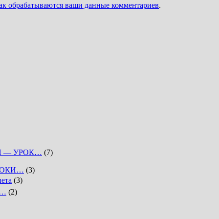
как обрабатываются ваши данные комментариев
.
Я — УРОК…
(7)
РОКИ…
(3)
нета
(3)
к…
(2)