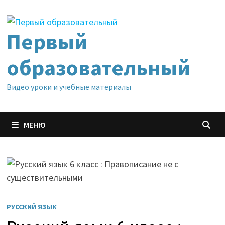
Перейти
к
содержимому
Первый
образовательный
Видео уроки и учебные материалы
МЕНЮ
РУССКИЙ ЯЗЫК