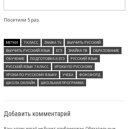
Посетили 5 раз.
МЕТКИ
7 КЛАСС
ZNAIKA TV
ВЫУЧИТЬ РУССКИЙ
ВЫУЧИТЬ РУССКИЙ ЯЗЫК
ЕГЭ
ЗНАЙКА ТВ
ОБРАЗОВАНИЕ
ОБУЧЕНИЕ
ПОДГОТОВКА К ЕГЭ
РУССКИЙ ЯЗЫК
РУССКИЙ ЯЗЫК 7 КЛАСС
УРОКИ ПО РУССКОМУ
УРОКИ ПО РУССКОМУ ЯЗЫКУ
УЧЕБА
ФОКСФОРД
ШКОЛА ОНЛАЙН
ШКОЛЬНАЯ ПРОГРАММА
Добавить комментарий
Ваш адрес email не будет опубликован.
Обязательные