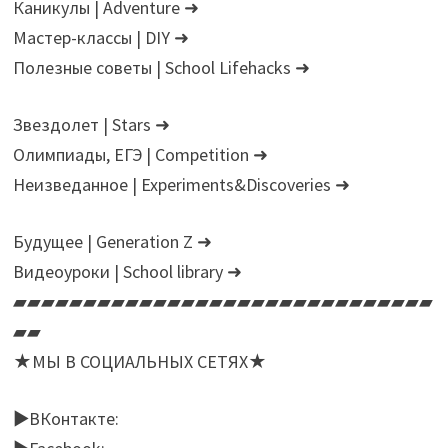
Каникулы | Adventure ➜
Мастер-классы | DIY ➜
Полезные советы | School Lifehacks ➜
Звездолет | Stars ➜
Олимпиады, ЕГЭ | Сompetition ➜
Неизведанное | Experiments&Discoveries ➜
Будущее | Generation Z ➜
Видеоуроки | School library ➜
▰▰▰▰▰▰▰▰▰▰▰▰▰▰▰▰▰▰▰▰▰▰▰▰▰▰▰▰▰▰
▰▰
★МЫ В СОЦИАЛЬНЫХ СЕТЯХ★
►ВКонтакте: