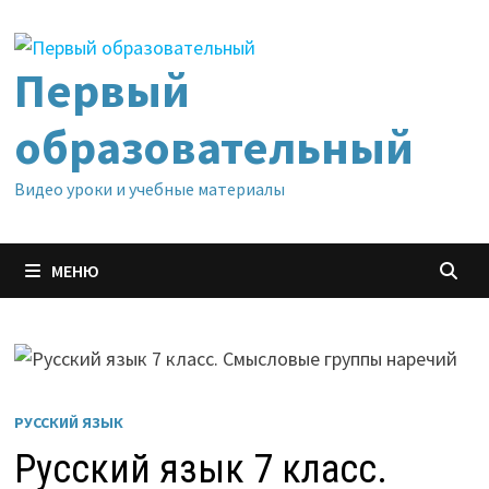
Перейти
к
содержимому
Первый
образовательный
Видео уроки и учебные материалы
МЕНЮ
РУССКИЙ ЯЗЫК
Русский язык 7 класс.