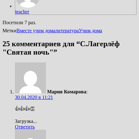
teacher
Посетили 7 раз.
Метки
Вместе учим дома
литература
Учим дома
25 комментариев для “
С.Лагерлёф
"Святая ночь"
”
Мария Комарова
:
30.04.2020 в 11:21
👍👍👍👏
Загрузка...
Ответить