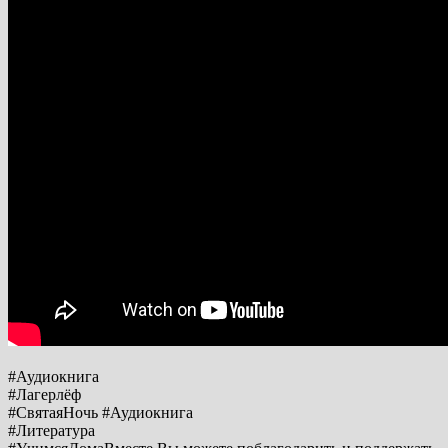
#Аудиокнига
#Лагерлёф
#СвятаяНочь #Аудиокнига
#Литература