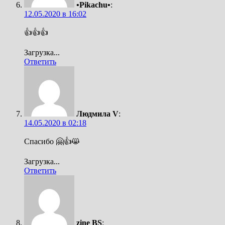
•Pikachu•
:
12.05.2020 в 16:02
👍👍👍
Загрузка...
Ответить
Людмила V
:
14.05.2020 в 02:18
Спасибо 🤗👍😸
Загрузка...
Ответить
zine BS
: