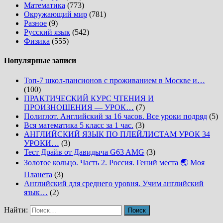
Математика
(773)
Окружающий мир
(781)
Разное
(9)
Русский язык
(542)
Физика
(555)
Популярные записи
Топ-7 школ-пансионов с проживанием в Москве и…
(100)
ПРАКТИЧЕСКИЙ КУРС ЧТЕНИЯ И
ПРОИЗНОШЕНИЯ — УРОК…
(7)
Полиглот. Английский за 16 часов. Все уроки подряд
(5)
Вся математика 5 класс за 1 час.
(3)
АНГЛИЙСКИЙ ЯЗЫК ПО ПЛЕЙЛИСТАМ УРОК 34
УРОКИ…
(3)
Тест Драйв от Давидыча G63 AMG
(3)
Золотое кольцо. Часть 2. Россия. Гений места 🌏 Моя
Планета
(3)
Английский для среднего уровня. Учим английский
язык…
(2)
Найти: